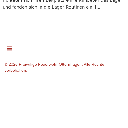
richteten sich ihren Zeltplatz ein, erkundeten das Lager
und fanden sich in die Lager-Routinen ein. […]
Cookie-Richtlinie (EU)
© 2026 Freiwillige Feuerwehr Otternhagen. Alle Rechte
vorbehalten.