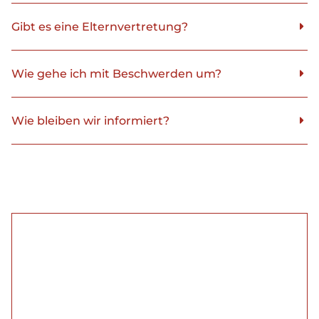
Gibt es eine Elternvertretung?
Wie gehe ich mit Beschwerden um?
Wie bleiben wir informiert?
Jetzt Kinder für die
Feuerwehr anmelden!
Verpassen Sie nicht die Gelegenheit, die
nächsten Feuerwehrhelden von morgen zu