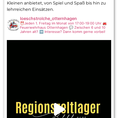
Kleinen anbietet, von Spiel und Spaß bis hin zu
lehrreichen Einsätzen.
loeschstrolche_otternhagen
⏰Jeden 1. Freitag im Monat von 17:00-19:00 Uhr
🚒
Feuerwehrhaus Otternhagen
💬 Zwischen 6 und 10
Jahren alt?
➡️ Interesse? Dann komm gerne vorbei!