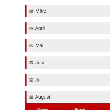
📅 März
📅 April
📅 Mai
📅 Juni
📅 Juli
📅 August
Datum
Uhrzeit