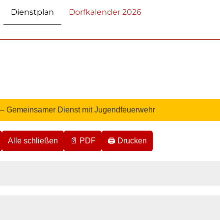
Dienstplan
Dorfkalender 2026
5 – Gemeinsamer Dienst mit Jugendfeuerwehr
Alle schließen
📄 PDF
🖨️ Drucken