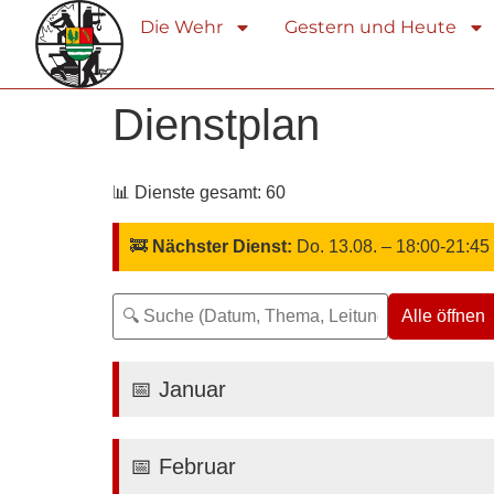
Die Wehr
Gestern und Heute
Dienstplan
📊 Dienste gesamt: 60
🚒
Nächster Dienst:
Do. 13.08. – 18:00-21:4
Alle öffnen
📅 Januar
📅 Februar