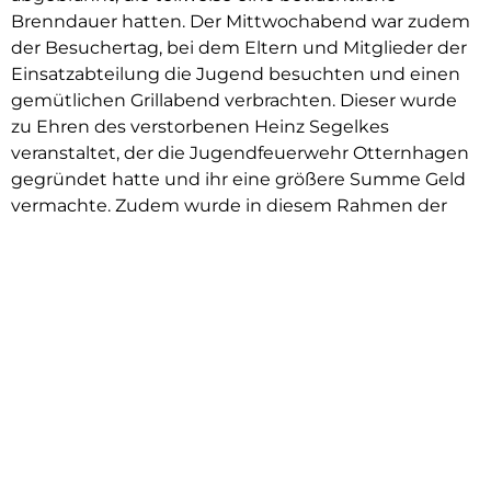
Brenndauer hatten. Der Mittwochabend war zudem
der Besuchertag, bei dem Eltern und Mitglieder der
Einsatzabteilung die Jugend besuchten und einen
gemütlichen Grillabend verbrachten. Dieser wurde
zu Ehren des verstorbenen Heinz Segelkes
veranstaltet, der die Jugendfeuerwehr Otternhagen
gegründet hatte und ihr eine größere Summe Geld
vermachte. Zudem wurde in diesem Rahmen der
aus Ungarn angereiste Markus Bankert für seine
langjährige Feuerwehrmitgliedschaft geehrt. Auch
Markus welcher der JF Otternhagen zu deren
Anfangszeiten angehörte bedankte sich mit einer
Spende in Höhe von 200€ für die Jugendfeuerwehr,
für seien Ehrung.
Des Weiteren schafften alle Mitglieder es, das
Abzeichen Jugendflamme (Stufe I bzw. II) zu
erreichen und hierbei ihr Feuerwehrwissen und
sportliche Leistungen zu demonstrieren.