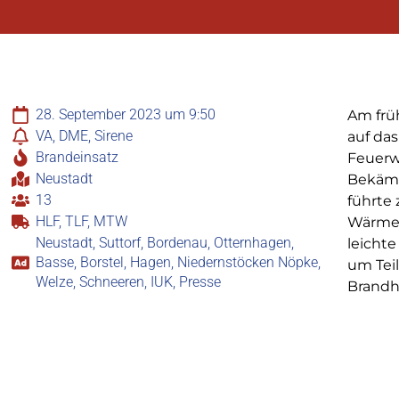
28. September 2023 um 9:50
Am frü
VA, DME, Sirene
auf da
Brandeinsatz
Feuerw
Neustadt
Bekämp
13
führte
HLF, TLF, MTW
Wärmebi
Neustadt, Suttorf, Bordenau, Otternhagen,
leicht
Basse, Borstel, Hagen, Niedernstöcken Nöpke,
um Tei
Welze, Schneeren, IUK, Presse
Brandh