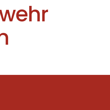
rwehr
n