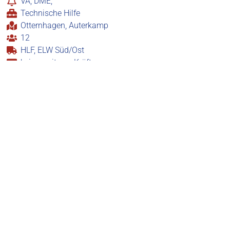
VA, DME,
Technische Hilfe
Otternhagen, Auterkamp
12
HLF, ELW Süd/Ost
keine weiteren Kräfte
Die Feuerwehr wird nicht benötigt, da keine
unmittelbare Gefahr besteht. Ein Baum liegt oben
am Gartenhaus an. Dem Eigentümer wurden
Optionen aufgezeigt und spezialisierte
Unternehmen empfohlen.