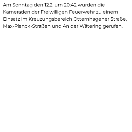
Am Sonntag den 12.2. um 20:42 wurden die
Kameraden der Freiwilligen Feuerwehr zu einem
Einsatz im Kreuzungsbereich Otternhagener Straße,
Max-Planck-Straßen und An der Wätering gerufen.
Schon auf der Anfahrt zum Gerätehaus hat sich für
einige Kameraden folgendes Lagebild bestätig: In
der scharfen Rechtskurve fuhr ein PKW, aus
Neustadt kommend, geradeaus, riss einen Baum ab
und durchbrach die Hauswand zu einem
Zweifamilienhaus. Bei Eintreffen an der Unfallstelle
war zunächst Gasgeruch vernehmbar, eine
Kontrollmessung fiel aber negativ aus. Vorsorglich
wurde jedoch Gas und Strom durch die „Stadtwerke“
abgestellt. Ein Fachberater des Technischen
Hilfswerks (THW) wurde alarmiert, um die Sicherheit
des Gebäudes abzuschätzen. Unter Leitung von
Ortsbrandmeister Sascha Schneider haben die
Kammeraden aus Otternhagen und Neustadt eine