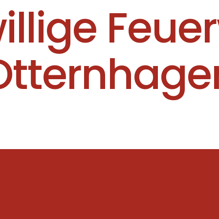
willige Feue
Otternhage
09/24