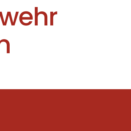
rwehr
n