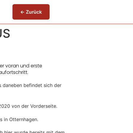
← Zurück
US
r voran und erste
ufortschritt.