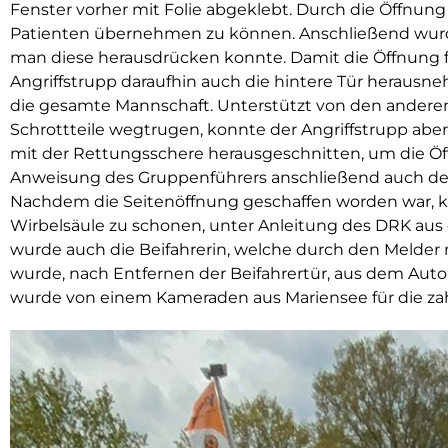
Fenster vorher mit Folie abgeklebt. Durch die Öffnun
Patienten übernehmen zu können. Anschließend wurde
man diese herausdrücken konnte. Damit die Öffnung f
Angriffstrupp daraufhin auch die hintere Tür herausne
die gesamte Mannschaft. Unterstützt von den anderen
Schrottteile wegtrugen, konnte der Angriffstrupp abe
mit der Rettungsschere herausgeschnitten, um die Öf
Anweisung des Gruppenführers anschließend auch der
Nachdem die Seitenöffnung geschaffen worden war, ko
Wirbelsäule zu schonen, unter Anleitung des DRK a
wurde auch die Beifahrerin, welche durch den Melder
wurde, nach Entfernen der Beifahrertür, aus dem Aut
wurde von einem Kameraden aus Mariensee für die z