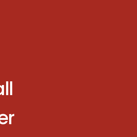
ll
er