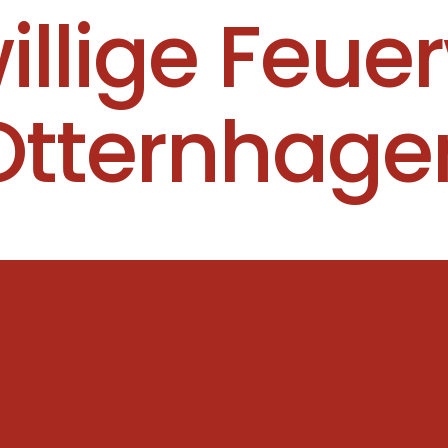
willige Feue
Otternhage