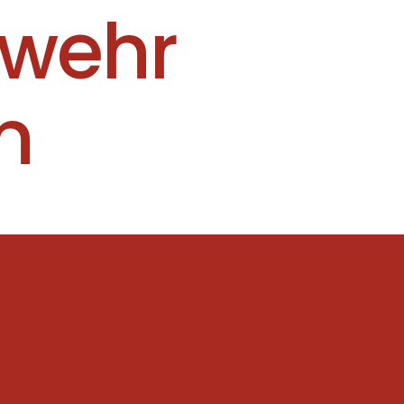
rwehr
n