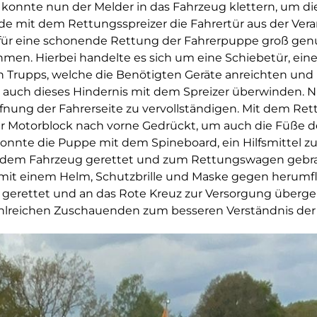
g konnte nun der Melder in das Fahrzeug klettern, um di
 mit dem Rettungsspreizer die Fahrertür aus der Ver
ür eine schonende Rettung der Fahrerpuppe groß genug
hmen. Hierbei handelte es sich um eine Schiebetür, eine
 Trupps, welche die Benötigten Geräte anreichten und
r auch dieses Hindernis mit dem Spreizer überwinden. 
fnung der Fahrerseite zu vervollständigen. Mit dem Re
 Motorblock nach vorne Gedrückt, um auch die Füße de
nnte die Puppe mit dem Spineboard, ein Hilfsmittel zu
us dem Fahrzeug gerettet und zum Rettungswagen gebr
 mit einem Helm, Schutzbrille und Maske gegen herumfl
o gerettet und an das Rote Kreuz zur Versorgung über
ahlreichen Zuschauenden zum besseren Verständnis de