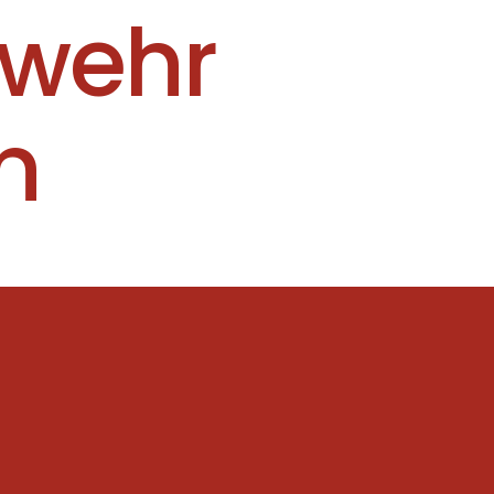
rwehr
n