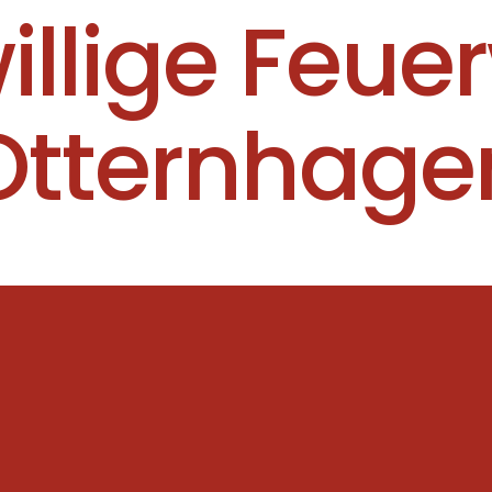
willige Feue
Otternhage