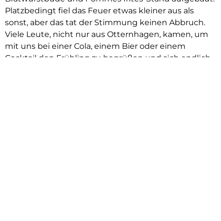
Platzbedingt fiel das Feuer etwas kleiner aus als
sonst, aber das tat der Stimmung keinen Abbruch.
Viele Leute, nicht nur aus Otternhagen, kamen, um
mit uns bei einer Cola, einem Bier oder einem
Cocktail den Frühling zu begrüßen und sich endlich
mal wieder treffen und ausgiebig zu klönen. Die
Jugendfeuerwehr veranstaltete Spiele für die Kinder
und der angrenzende Spielplatz auf dem Schulhof
konnte zum Spielen und Toben genutzt werden, so
dass alle ihren Spaß hatten. Es war eine gelungene
Veranstaltung und wir hoffen, dass wir den Platz
künftig immer wieder für schöne Feiern nutzen
können.