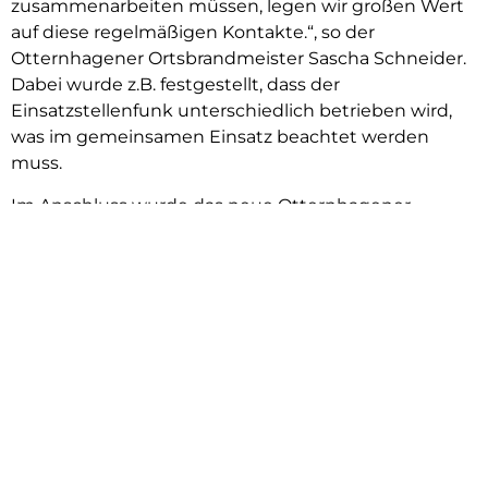
zusammenarbeiten müssen, legen wir großen Wert
auf diese regelmäßigen Kontakte.“, so der
Otternhagener Ortsbrandmeister Sascha Schneider.
Dabei wurde z.B. festgestellt, dass der
Einsatzstellenfunk unterschiedlich betrieben wird,
was im gemeinsamen Einsatz beachtet werden
muss.
Im Anschluss wurde das neue Otternhagener
Feuerwehrhaus angesteuert, hier konnten sich die
Resser Kameradinnen und Kameraden von der
deutlichen Verbesserung der Unterbringung der
Otternhagener Brandschützer überzeugen. Auch das
vor einem Jahr in Dienst gestellte
Hilfeleistungslöschfahrzeug (HLF 10) mit seiner
umfangreichen Ausrüstung wurde begutachtet. „Wir
sollten immer informiert sein, was die anderen auf
ihren Fahrzeugen für Ausrüstung haben, damit wir
wissen, was wir im Einsatz einplanen können.“, so der