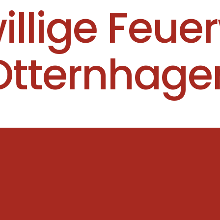
willige Feue
Otternhage