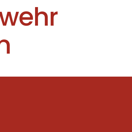
rwehr
n