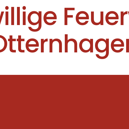
willige Feue
Otternhage