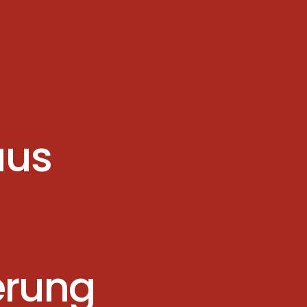
aus
rung