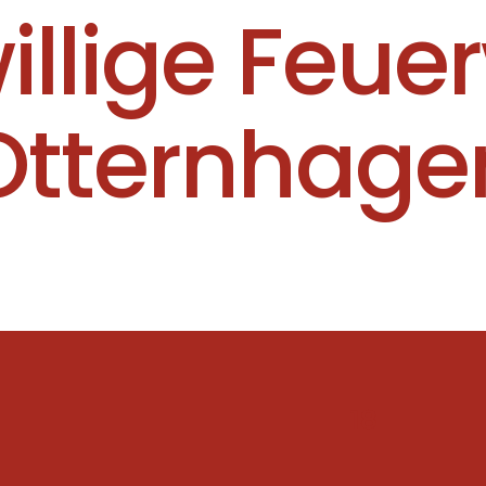
willige Feue
Otternhage
18