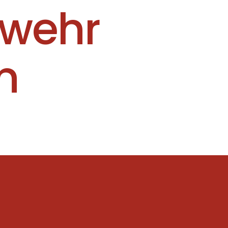
rwehr
n