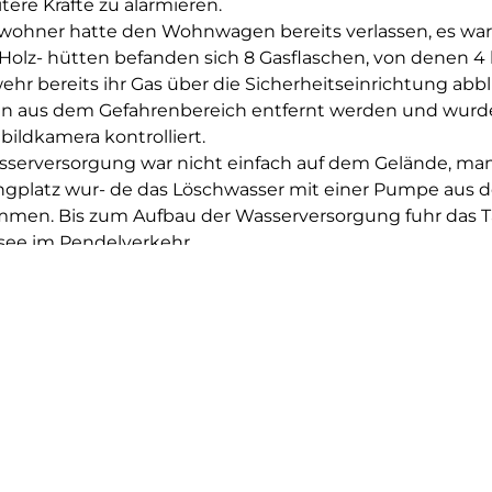
ere Kräfte zu alarmieren.
wohner hatte den Wohnwagen bereits verlassen, es ware
Holz- hütten befanden sich 8 Gasflaschen, von denen 4 
hr bereits ihr Gas über die Sicherheitseinrichtung abb
n aus dem Gefahrenbereich entfernt werden und wurde
ildkamera kontrolliert.
sserversorgung war nicht einfach auf dem Gelände, ma
gplatz wur- de das Löschwasser mit einer Pumpe aus
men. Bis zum Aufbau der Wasserversorgung fuhr das T
see im Pendelverkehr.
den 3 Trupps unter Atemschutz mit C-Rohren zum Lösc
enden Ge- bäude und Wohnwagen eingesetzt. Teilweis
nden Holzhütten eingerissen werden. Zwei der Holzhütt
tt herunter, vom Wohnwagen-Anbau wurde die Außen
r war geborsten, das Gebäude und der Wohnwagen blie
chluss wurde die Brandstelle mit Schaum nachgelösch
nach restlichen Glutnestern gesucht.