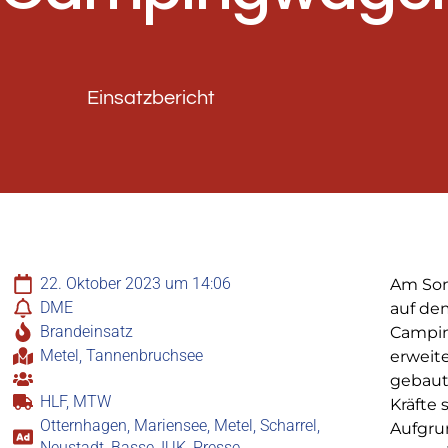
Einsatzbericht
22. Oktober 2023 um 14:06
Am Son
DME
auf de
Brandeinsatz
Campin
Metel, Tannenbruchsee
erweit
gebaut.
HLF, MTW
Kräfte 
Otternhagen, Mariensee, Metel, Scharrel,
Aufgru
Neustadt, Basse, IUK, Presse