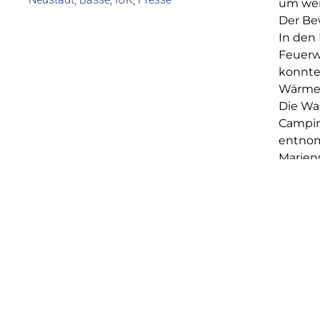
um weit
Der Be
In den 
Feuerwe
konnte
Wärmeb
Die Wa
Campin
entnom
Marien
Es wur
umlieg
brenne
komple
Fenste
Im Ans
wurde 