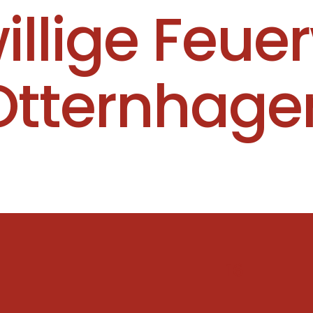
willige Feue
Otternhage
16