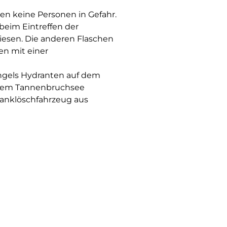
n keine Personen in Gefahr.
beim Eintreffen der
liesen. Die anderen Flaschen
n mit einer
ngels Hydranten auf dem
 dem Tannenbruchsee
anklöschfahrzeug aus
hen und zum Abriegeln der
e mussten die Wände der
en auf der Parzelle brannten
wand angebrannt, ein
ben ansonsten unversehrt.
t, mit Wärmebildkameras