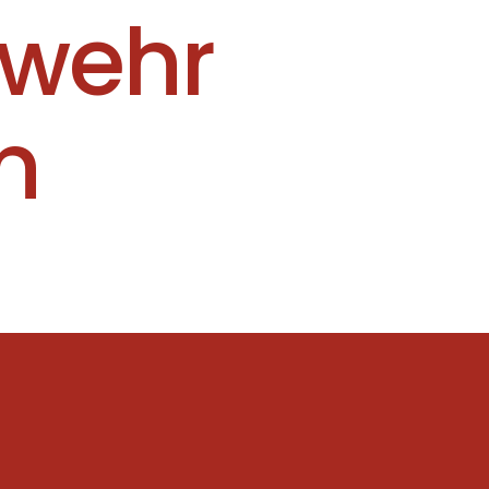
rwehr
n