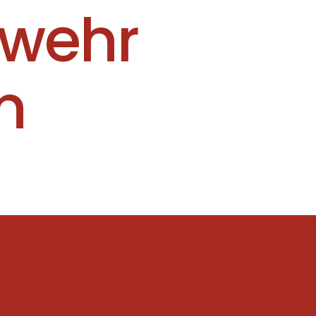
rwehr
n