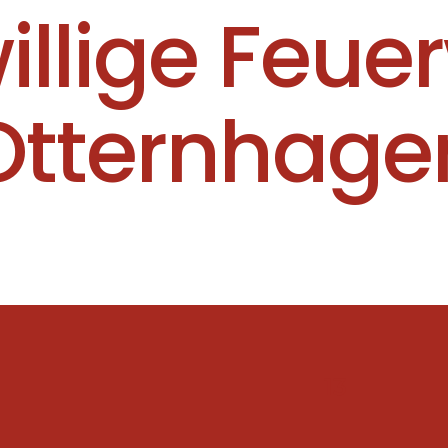
willige Feue
Otternhage
13