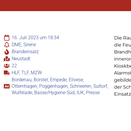
16. Juli 2023 um 18:34
Die Ra
DME, Sirene
die Feu
Brandeinsatz
Brandh
Neustadt
inneror
22
Kioskb
HLF, TLF, MZW
Alarms
Bordenau, Borstel, Empede, Eilvese,
gebild
Otternhagen, Poggenhagen, Schneeren, Suttorf,
der Sc
Wulfelade, Basse/Hygiene-Süd, IUK, Presse
Einsatz