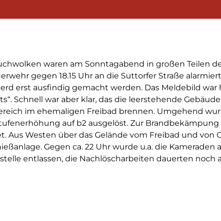
uchwolken waren am Sonntagabend in großen Teilen der
erwehr gegen 18.15 Uhr an die Suttorfer Straße alarmie
erd erst ausfindig gemacht werden. Das Meldebild war 
ts“. Schnell war aber klar, das die leerstehende Gebäu
ereich im ehemaligen Freibad brennen. Umgehend wur
tufenerhöhung auf b2 ausgelöst. Zur Brandbekämpung 
et. Aus Westen über das Gelände vom Freibad und von O
hießanlage. Gegen ca. 22 Uhr wurde u.a. die Kameraden
stelle entlassen, die Nachlöscharbeiten dauerten noch a